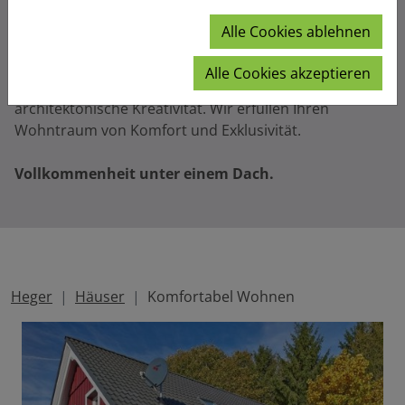
Komfortabel Wohnen
Alle Cookies ablehnen
Sie suchen das Besondere? Das einzigartige
Wohnambiente eines Heger-Hauses ist das Ergebnis
Alle Cookies akzeptieren
Ihres Wunsches nach Schönheit und unserer
architektonische Kreativität. Wir erfüllen Ihren
Wohntraum von Komfort und Exklusivität.
Vollkommenheit unter einem Dach.
Heger
Häuser
Komfortabel Wohnen