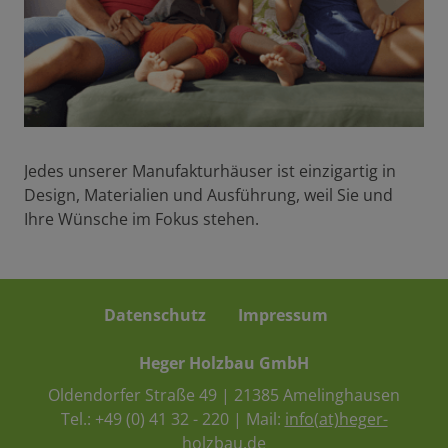
Jedes unserer Manufakturhäuser ist einzigartig in
Design, Materialien und Ausführung, weil Sie und
Ihre Wünsche im Fokus stehen.
Datenschutz
Impressum
Heger Holzbau GmbH
Oldendorfer Straße 49 | 21385 Amelinghausen
Tel.:
+49 (0) 41 32 - 220
| Mail:
info(at)heger-
holzbau.de