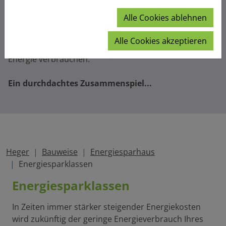
Energiesparhaus
Alle Cookies ablehnen
Unsere Partnerunternehmen verstehen ihr Handwerk
und können Ihre Entscheidungen so umsetzten, dass
Alle Cookies akzeptieren
das Ergebnis in Ihrem Sinn ist und Sie möglichst wenig
Energie verbrauchen.
Ein durchdachtes Zusammenspiel...
Heger
Bauweise
Energiesparhaus
Energiesparklassen
Energiesparklassen
In Zeiten immer stärker steigender Energiekosten
wird zukünftig der geringe Energieverbrauch Ihres