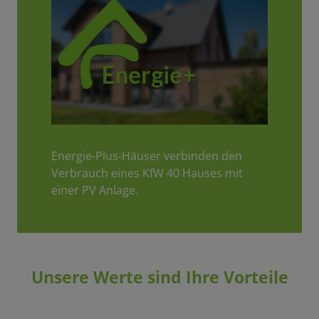
Energie-Plus-Häuser verbinden den
Verbrauch eines KfW 40 Hauses mit
einer PV Anlage.
Unsere Werte sind Ihre Vorteile