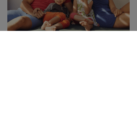
Jedes unserer Manufakturhäuser ist einzigartig in
Design, Materialien und Ausführung, weil Sie und
Ihre Wünsche im Fokus stehen.
Datenschutz
Impressum
Heger Holzbau GmbH
Oldendorfer Straße 49 | 21385 Amelinghausen
Tel.:
+49 (0) 41 32 - 220
| Mail:
info(at)heger-