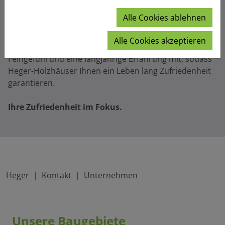
Unser Unternehmen
Alle Cookies ablehnen
Unser Unternehmen steht für fachliche Kompetenz,
hohe Leistungsfähigkeit und bewährte Zuverlässigkeit.
Alle Cookies akzeptieren
Unsere Mitarbeiter bringen dazu noch das notwendige
Feingefühl und eine langjährige Erfahrung mit, sodass
Heger-Holzhäuser Ihnen ein Leben lang Zufriedenheit
garantieren.
Ihre Zufriedenheit im Fokus.
Heger
Kontakt
Unternehmen
Unsere Baugebiete