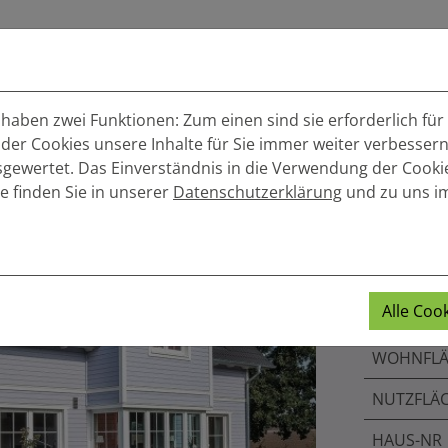
rteile
Wohnimpressionen
Holzbau
Serv
aben zwei Funktionen: Zum einen sind sie erforderlich für
 der Cookies unsere Inhalte für Sie immer weiter verbesse
wertet. Das Einverständnis in die Verwendung der Cookies
e finden Sie in unserer
Datenschutzerklärung
und zu uns 
Rocke
Die Grundd
Alle Coo
WOHNFLÄ
NUTZFLÄ
HAUS-NR