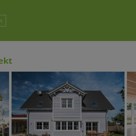
n
ekt