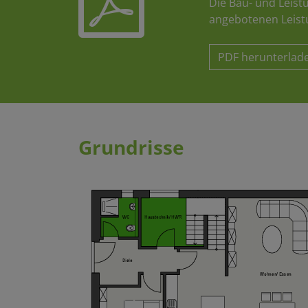
Die Bau- und Leist
angebotenen Leist
PDF herunterlad
Grundrisse