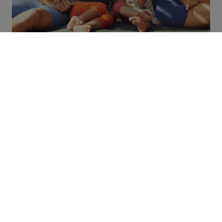
Jedes unserer Manufakturhäuser ist einzigartig in
Design, Materialien und Ausführung, weil Sie und
Ihre Wünsche im Fokus stehen.
Datenschutz
Impressum
Heger Holzbau GmbH
Oldendorfer Straße 49 | 21385 Amelinghausen
Tel.:
+49 (0) 41 32 - 220
| Mail:
info(at)heger-
holzbau.de