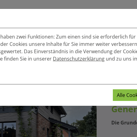
rteile
Wohnimpressionen
Holzbau
Serv
aben zwei Funktionen: Zum einen sind sie erforderlich für
 der Cookies unsere Inhalte für Sie immer weiter verbesse
wertet. Das Einverständnis in die Verwendung der Cookies
e finden Sie in unserer
Datenschutzerklärung
und zu uns 
Natür
nachh
Alle Coo
Archi
Gener
Die Grundd