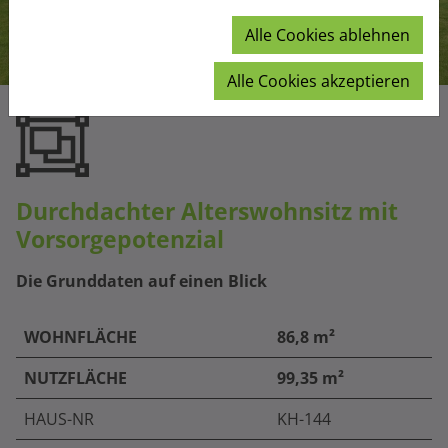
Alle Cookies ablehnen
Alle Cookies akzeptieren
Durchdachter Alterswohnsitz mit
Vorsorgepotenzial
Die Grunddaten auf einen Blick
WOHNFLÄCHE
86,8 m²
NUTZFLÄCHE
99,35 m²
HAUS-NR
KH-144